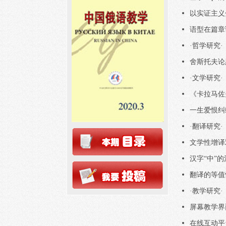
以实证主义
语型在篇
·哲学研究
舍斯托夫
·文学研究
《卡拉马
一生爱恨
·翻译研究
文学性增
汉字“中”
翻译的等
·教学研究
屏幕教学
在线互动平