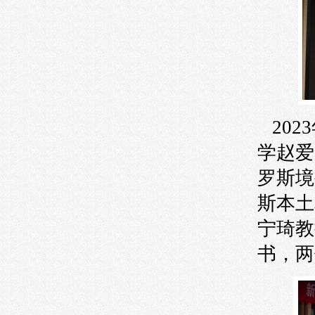
202
学赵爱
罗斯境
斯本土
宁琦教
书，两