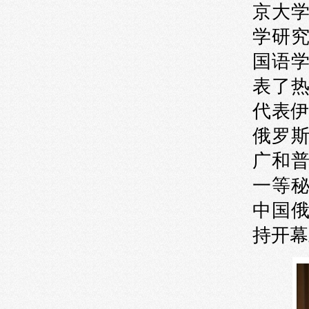
京大
学研
国语
表了
代表伊
俄罗
广和
一等
中国
持开幕