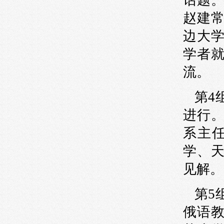
话题
赵建
边大
学者
流。
第
4
进行
系主
学、
见解。
第
5
俄语