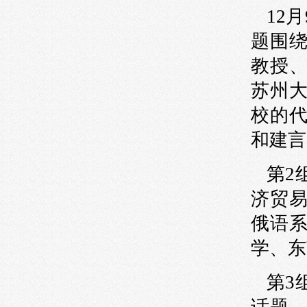
12月
题围
教授
苏州
校的
和建言
第
2
济贸
俄语
学、东
第
3