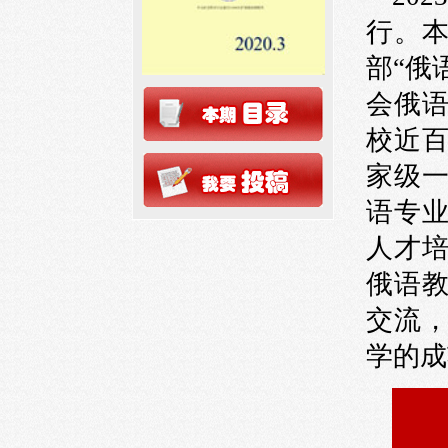
行
。
部“俄
会俄
校近
家级
语专
人才
俄语
交流
学的成