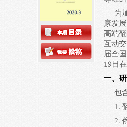
为
康发展
高端翻
互动交
届全国
19日
一、研
包
1.
2