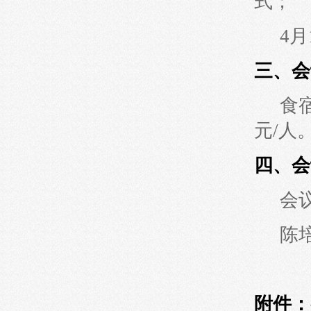
式；
4
三、会
食
元/人
四、会
会议
陈
附件：