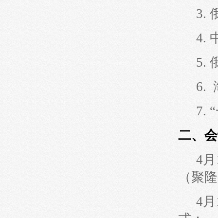
3.
4
5.
6
7
二、会
4月
（聚隆
4