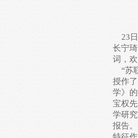
23日
长宁琦
词，欢
“苏联
授作了
学》的
宝权先
学研究
报告。
特征作